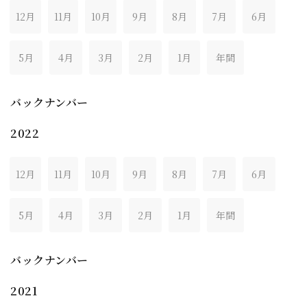
12月
11月
10月
9月
8月
7月
6月
5月
4月
3月
2月
1月
年間
バックナンバー
2022
12月
11月
10月
9月
8月
7月
6月
5月
4月
3月
2月
1月
年間
バックナンバー
2021