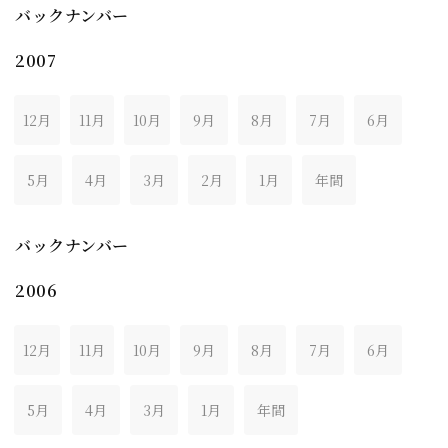
バックナンバー
2007
12月
11月
10月
9月
8月
7月
6月
5月
4月
3月
2月
1月
年間
バックナンバー
2006
12月
11月
10月
9月
8月
7月
6月
5月
4月
3月
1月
年間