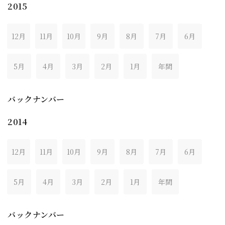
2015
12月
11月
10月
9月
8月
7月
6月
5月
4月
3月
2月
1月
年間
バックナンバー
2014
12月
11月
10月
9月
8月
7月
6月
5月
4月
3月
2月
1月
年間
バックナンバー