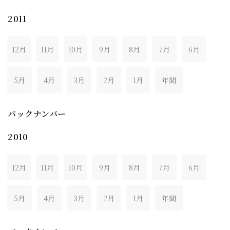
2011
12月
11月
10月
9月
8月
7月
6月
5月
4月
3月
2月
1月
年間
バックナンバー
2010
12月
11月
10月
9月
8月
7月
6月
5月
4月
3月
2月
1月
年間