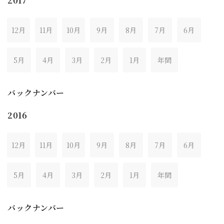
2017
12月
11月
10月
9月
8月
7月
6月
5月
4月
3月
2月
1月
年間
バックナンバー
2016
12月
11月
10月
9月
8月
7月
6月
5月
4月
3月
2月
1月
年間
バックナンバー