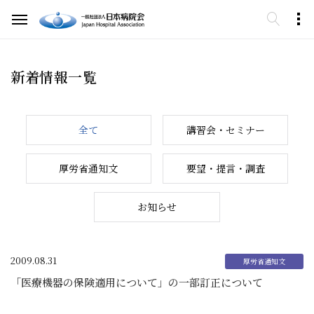
新着情報一覧
全て
講習会・セミナー
厚労省通知文
要望・提言・調査
お知らせ
2009.08.31
「医療機器の保険適用について」の一部訂正について