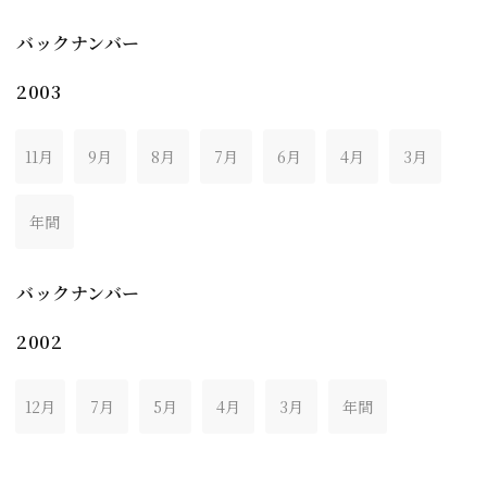
バックナンバー
2003
11月
9月
8月
7月
6月
4月
3月
年間
バックナンバー
2002
12月
7月
5月
4月
3月
年間