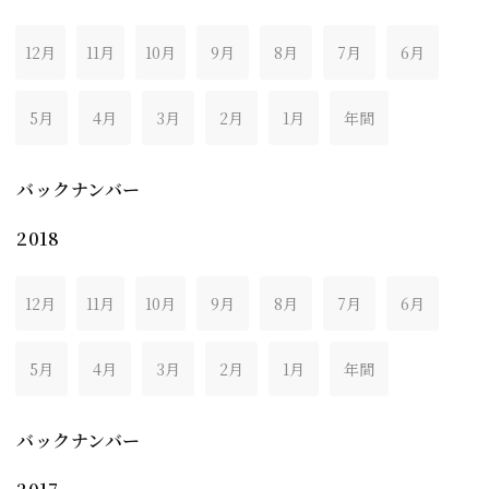
12月
11月
10月
9月
8月
7月
6月
5月
4月
3月
2月
1月
年間
バックナンバー
2018
12月
11月
10月
9月
8月
7月
6月
5月
4月
3月
2月
1月
年間
バックナンバー