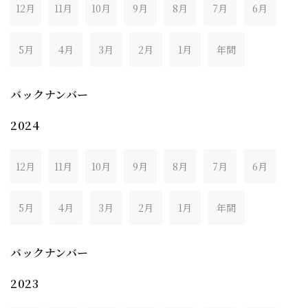
12月
11月
10月
9月
8月
7月
6月
5月
4月
3月
2月
1月
年間
バックナンバー
2024
12月
11月
10月
9月
8月
7月
6月
5月
4月
3月
2月
1月
年間
バックナンバー
2023