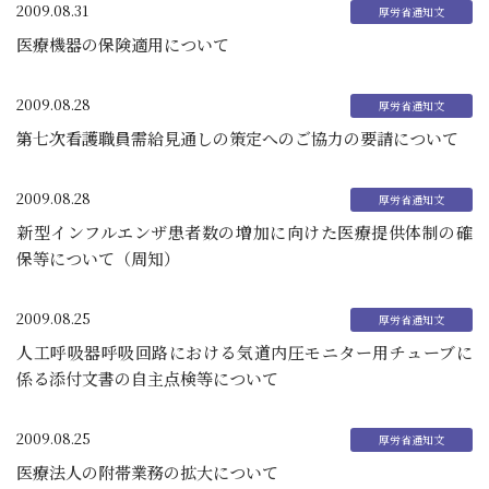
2009.08.31
医療機器の保険適用について
2009.08.28
第七次看護職員需給見通しの策定へのご協力の要請について
2009.08.28
新型インフルエンザ患者数の増加に向けた医療提供体制の確
保等について（周知）
2009.08.25
人工呼吸器呼吸回路における気道内圧モニター用チューブに
係る添付文書の自主点検等について
2009.08.25
医療法人の附帯業務の拡大について