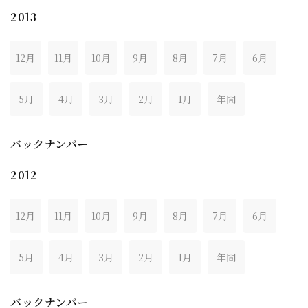
2013
12月
11月
10月
9月
8月
7月
6月
5月
4月
3月
2月
1月
年間
バックナンバー
2012
12月
11月
10月
9月
8月
7月
6月
5月
4月
3月
2月
1月
年間
バックナンバー