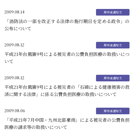
2009.08.14
「消防法の一部を改正する法律の施行期日を定める政令」の
公布について
2009.08.12
平成21年台風第9号による被災者の公費負担医療の取扱いにつ
いて
2009.08.12
平成21年台風第9号による被災者の「石綿による健康被害の救
済に関する法律」に係る公費負担医療の取扱いについて
2009.08.06
「平成21年7月中国・九州北部豪雨」による被災者の公費負担
医療の請求等の取扱いについて