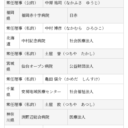
常任理事（公的）
中房 祐司（なかふさ ゆうじ）
福岡
福岡赤十字病院
日赤
県
常任理事（私的）
中村 博彦（なかむら ひろひこ）
北海
中村記念病院
社会医療法人
道
常任理事（私的）
土屋 誉（つちや たかし）
宮城
仙台オープン病院
公益財団法人
県
常任理事（私的）
亀田 信介（かめだ しんすけ）
千葉
安房地域医療センター
社会福祉法人
県
常任理事（私的）
土屋 敦（つちや あつし）
神奈
渕野辺総合病院
医療法人
川県