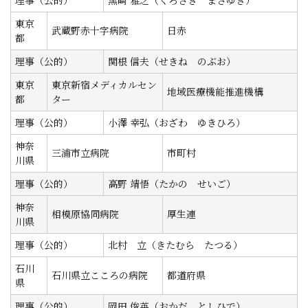
理事（公的）
黒崎 雅之（くろさき まさゆき）
東京
武蔵野赤十字病院
日赤
都
理事（公的）
関根 信夫（せきね のぶお）
東京
東京新宿メディカルセン
地域医療機能推進機構
都
ター
理事（公的）
小澤 幸弘（おざわ ゆきひろ）
神奈
三浦市立病院
市町村
川県
理事（公的）
高野 靖悟（たかの せいご）
神奈
相模原協同病院
厚生連
川県
理事（公的）
北村 立（きたむら たつる）
石川
石川県立こころの病院
都道府県
県
理事（公的）
岡田 俊英（おかだ としひで）