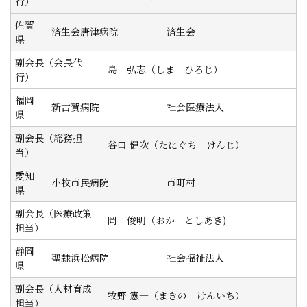
行）
佐賀
済生会唐津病院
済生会
県
副会長（会長代
島 弘志（しま ひろじ）
行）
福岡
新古賀病院
社会医療法人
県
副会長（総務担
谷口 健次（たにぐち けんじ）
当）
愛知
小牧市民病院
市町村
県
副会長（医療政策
岡 俊明（おか としあき)
担当）
静岡
聖隷浜松病院
社会福祉法人
県
副会長（人材育成
牧野 憲一（まきの けんいち）
担当）