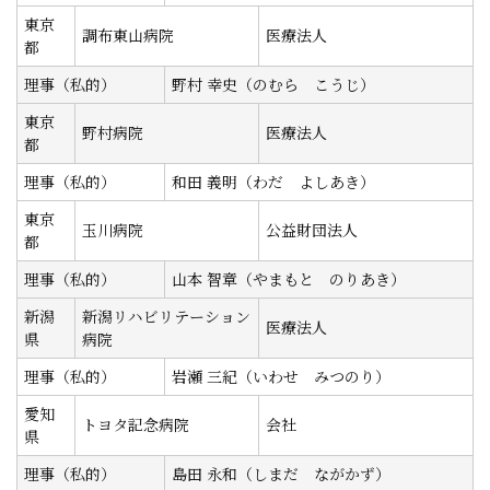
東京
調布東山病院
医療法人
都
理事（私的）
野村 幸史（のむら こうじ）
東京
野村病院
医療法人
都
理事（私的）
和田 義明（わだ よしあき）
東京
玉川病院
公益財団法人
都
理事（私的）
山本 智章（やまもと のりあき）
新潟
新潟リハビリテーション
医療法人
県
病院
理事（私的）
岩瀬 三紀（いわせ みつのり）
愛知
トヨタ記念病院
会社
県
理事（私的）
島田 永和（しまだ ながかず）