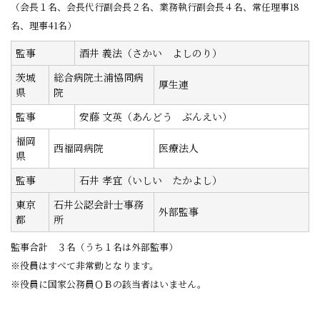
（会長１名、会長代行副会長２名、業務執行副会長４名、常任理事18
名、理事41名）
監事
酒井 義法（さかい よしのり）
茨城
総合病院土浦協同病
厚生連
県
院
監事
安藤 文英（あんどう ぶんえい）
福岡
西福岡病院
医療法人
県
監事
石井 孝宜（いしい たかよし）
東京
石井公認会計士事務
外部監事
都
所
監事合計 ３名（うち１名は外部監事）
※役員はすべて非常勤となります。
※役員に国家公務員ＯＢの該当者はいません。