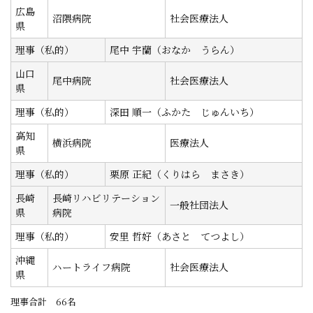
広島
沼隈病院
社会医療法人
県
理事（私的）
尾中 宇蘭（おなか うらん）
山口
尾中病院
社会医療法人
県
理事（私的）
深田 順一（ふかた じゅんいち）
高知
横浜病院
医療法人
県
理事（私的）
栗原 正紀（くりはら まさき）
長崎
長崎リハビリテーション
一般社団法人
県
病院
理事（私的）
安里 哲好（あさと てつよし）
沖縄
ハートライフ病院
社会医療法人
県
理事合計 66名