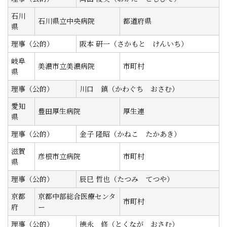
石川
石川県立中央病院
都道府県
県
理事（公的）
阪本 研一（さかもと けんいち）
岐阜
美濃市立美濃病院
市町村
県
理事（公的）
川口 鎮（かわぐち おさむ）
愛知
豊田厚生病院
厚生連
県
理事（公的）
金子 隆昭（かねこ たかあき）
滋賀
彦根市立病院
市町村
県
理事（公的）
辰巳 哲也（たつみ てつや）
京都
京都中部総合医療センタ
市町村
府
ー
理事（公的）
徳永 修（とくなが おさむ）