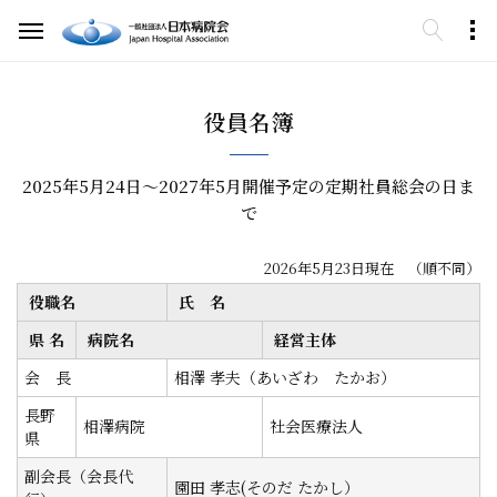
役員名簿
2025年5月24日～2027年5月開催予定の定期社員総会の日ま
で
2026年5月23日現在 （順不同）
役職名
氏 名
県 名
病院名
経営主体
会 長
相澤 孝夫（あいざわ たかお）
長野
相澤病院
社会医療法人
県
副会長（会長代
園田 孝志(そのだ たかし）