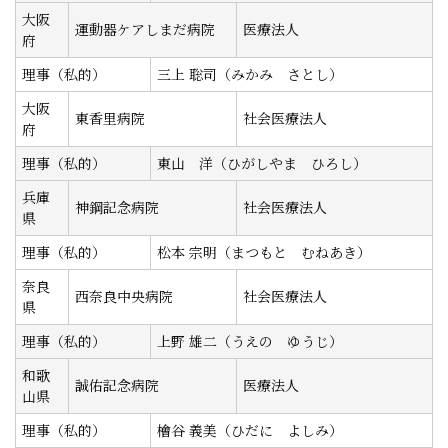
大阪
運動器ケアしまだ病院
医療法人
府
理事（私的）
三上 聡司（みかみ さとし）
大阪
東香里病院
社会医療法人
府
理事（私的）
東山 洋（ひがしやま ひろし）
兵庫
神鋼記念病院
社会医療法人
県
理事（私的）
松本 宗明（まつもと むねあき）
奈良
西奈良中央病院
社会医療法人
県
理事（私的）
上野 雄二（うえの ゆうじ）
和歌
誠佑記念病院
医療法人
山県
理事（私的）
檜谷 義美（ひだに よしみ）