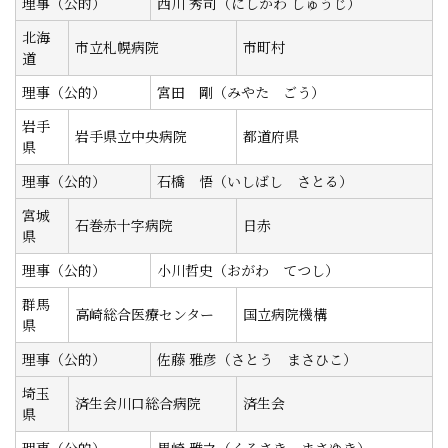
理事（公的）
西川 秀司（にしかわ しゅうじ）
北海
市立札幌病院
市町村
道
理事（公的）
宮田 剛（みやた ごう）
岩手
岩手県立中央病院
都道府県
県
理事（公的）
石橋 悟（いしばし さとる）
宮城
石巻赤十字病院
日赤
県
理事（公的）
小川哲史（おがわ てつし）
群馬
高崎総合医療センター
国立病院機構
県
理事（公的）
佐藤 雅彦（さとう まさひこ）
埼玉
済生会川口総合病院
済生会
県