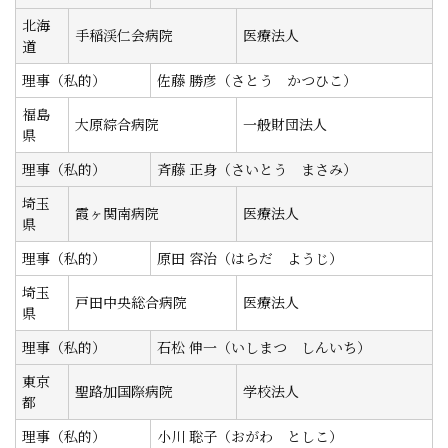
北海
手稲渓仁会病院
医療法人
道
理事（私的）
佐藤 勝彦（さとう かつひこ）
福島
大原綜合病院
一般財団法人
県
理事（私的）
斉藤 正身（さいとう まさみ）
埼玉
霞ヶ関南病院
医療法人
県
理事（私的）
原田 容治（はらだ ようじ）
埼玉
戸田中央総合病院
医療法人
県
理事（私的）
石松 伸一（いしまつ しんいち）
東京
聖路加国際病院
学校法人
都
理事（私的）
小川 聡子（おがわ としこ）