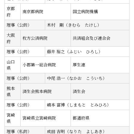
京都
南京都病院
国立病院機構
府
理事（公的）
木村 剛（きむら たけし）
大阪
枚方公済病院
共済組合及び連合会
府
理事（公的）
藤井 裕之（ふじい ひろし）
山口
小郡第一総合病院
厚生連
県
理事（公的）
中尾 浩一（なかお こういち）
熊本
済生会熊本病院
済生会
県
理事（公的）
嶋本 富博（しまもと とみひろ）
宮崎
宮崎県立宮崎病院
都道府県
県
理事（私的）
成田 吉明（なりた よしあき）