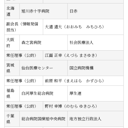
北海
旭川赤十字病院
日赤
道
副会長（情報発信
大道 道大（おおみち みちひろ）
担当）
大阪
森之宮病院
社会医療法人
府
常任理事（公的）
江面 正幸（えづら まさゆき）
宮城
仙台医療センター
国立病院機構
県
常任理事（公的）
前原 和平（まえはら かずひら）
福島
白河厚生総合病院
厚生連
県
常任理事（公的）
野村 幸博（のむら ゆきひろ）
千葉
総合病院国保旭中央病院
地方独立行政法人
県