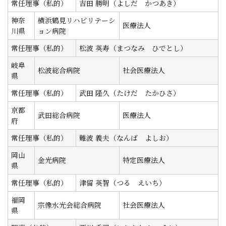
常任理事（私的）
吉田 勝明（よしだ かつあき）
神奈
横浜鶴見リハビリテーシ
医療法人
川県
ョン病院
常任理事（私的）
松波 英寿（まつなみ ひでとし）
岐阜
松波総合病院
社会医療法人
県
常任理事（私的）
武田 隆久（たけだ たかひさ）
京都
武田総合病院
医療法人
府
常任理事（私的）
難波 義夫（なんば よしお）
岡山
金光病院
特定医療法人
県
常任理事（私的）
津留 英智（つる えいち）
福岡
宗像水光会総合病院
社会医療法人
県