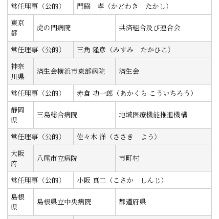
常任理事（公的）
門脇 孝（かどわき たかし）
東京
虎の門病院
共済組合及び連合会
都
常任理事（公的）
三角 隆彦（みすみ たかひこ）
神奈
済生会横浜市東部病院
済生会
川県
常任理事（公的）
赤倉 功一郎（あかくら こういちろう）
静岡
三島総合病院
地域医療機能推進機構
県
常任理事（公的）
佐々木 洋（ささき よう）
大阪
八尾市立病院
市町村
府
常任理事（公的）
小阪 真二（こさか しんじ）
島根
島根県立中央病院
都道府県
県