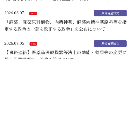
2026.08.07
「麻薬、麻薬原料植物、向精神薬、麻薬向精神薬原料等を指
定する政令の一部を改正する政令」の公布について
2026.08.05
【事務連絡】医薬品医療機器等法上の効能・効果等の変更に
伴う留意事項の一部改正等について
2026.08.04
【事務連絡】令和８年熊本地震に係るオンライン資格確認等
システムにおける「緊急時医療情報・資格確認機能」をアク
ティブ化する医療機関・薬局の範囲・期間について(その３)
2026.08.04
【事務連絡】令和８年熊本地震の被災者の「公害健康被害の
補償等に関する法律」「水俣病被害者の救済及び水俣病問題