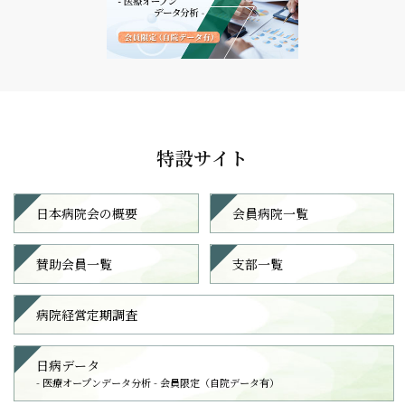
特設サイト
日本病院会の概要
会員病院一覧
賛助会員一覧
支部一覧
病院経営定期調査
⽇病データ
- 医療オープンデータ分析 -
会員限定（⾃院データ有）