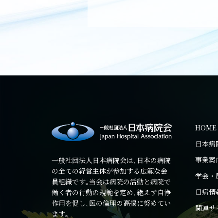
HOME
日本病
事業案
一般社団法人日本病院会は､日本の病院
の全ての経営主体が参加する広範な会
学会・
員組織です｡当会は病院の活動と病院で
日病情
働く者の行動の規範を定め､絶えず自浄
作用を促し､医の倫理の高揚に努めてい
関連サ
ます｡