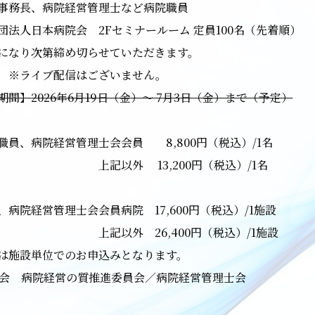
事務長、病院経営管理士など病院職員
社団法人日本病院会
2F
セミナールーム 定員
100
名（先着順）
員になり次第締め切らせていただきます。
イブ配信はございません。
期間】
2026年6月19日（金）～ 7月3日（金）まで（予定）
、病院経営管理士会会員
8,800
円（税込）
/1
名
以外
13,200
円（税込）
/1
名
院経営管理士会会員病院
17,600
円（税込）
/1
施設
以外
26,400
円（税込）
/1
施設
単位でのお申込みとなります。
会 病院経営の質推進委員会／病院経営管理士会