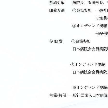
参加対象
病院長、看護部長、
開催方法
①
会場参加 一般
※
定
②オンデマンド視聴 ※ラ
【配信
参 加 費
①
会場参加
日本病院会会員病院職員
上記
②オンデマンド視聴
日本病院会会員病院、病
上記
※オンデマンド視聴は施設
主催
/
共催
一般社団法人日本病院