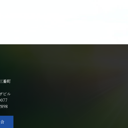
三番町
ザビル
0077
2898
い合