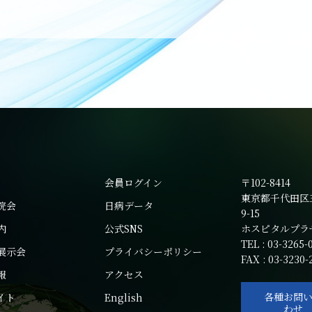
会員ログイン
〒102-8414
東京都千代田区
院会
日病データ
9-15
内
公式SNS
ホスピタルプラ
TEL : 03-3265-
展示会
プライバシーポリシー
FAX : 03-3230-
報
アクセス
各種お問
イト
English
わせ