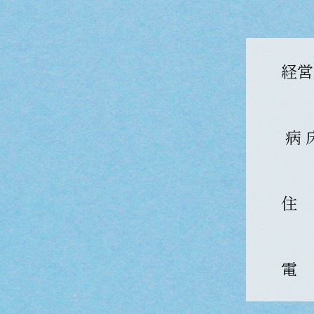
経営
病 
住
電