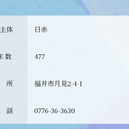
主体
日赤
床 数
477
 所
福井市月見2-4-1
 話
0776-36-3630