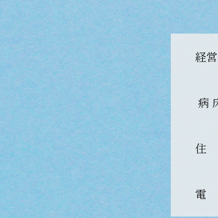
経営
病 
住
電