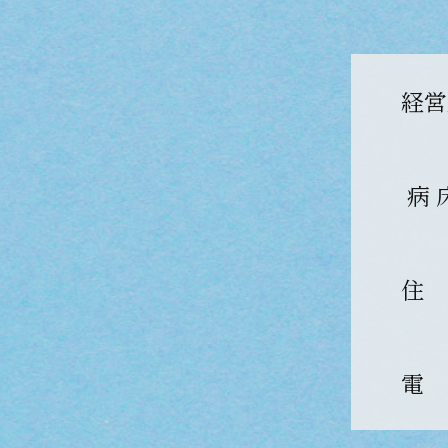
経営
病 
住
電