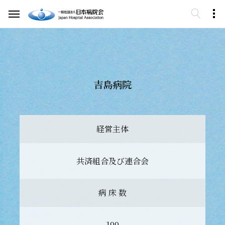
吉島病院
経営主体
共済組合及び連合会
病 床 数
199