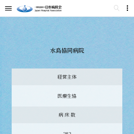
水島協同病院
経営主体
医療生協
病 床 数
282