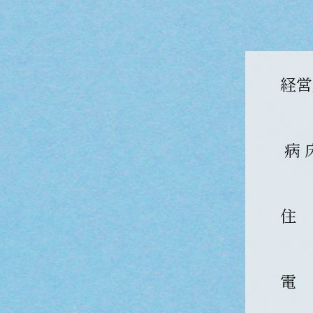
経営
病 
住
電