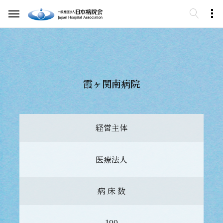
霞ヶ関南病院
経営主体
医療法人
病 床 数
199