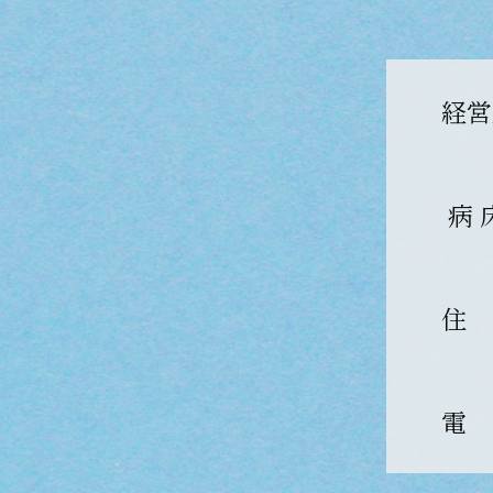
経営
病 
住
電