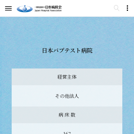
日本バプテスト病院
経営主体
その他法人
病 床 数
167