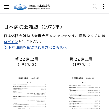
日本病院会雑誌（1975年）
日本病院会雑誌は会員専用コンテンツです。閲覧をするには
ログイン
をして下さい。
有料購読を希望される方はこちらへ
第
22
巻
12
号
第
22
巻
11
号
（1975.12）
（1975.11）