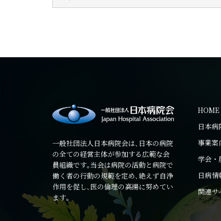
HOME
日本病
事業案
一般社団法人日本病院会は､日本の病院
の全ての経営主体が参加する広範な会
学会・
員組織です｡当会は病院の活動と病院で
日病情
働く者の行動の規範を定め､絶えず自浄
作用を促し､医の倫理の高揚に努めてい
関連サ
ます｡