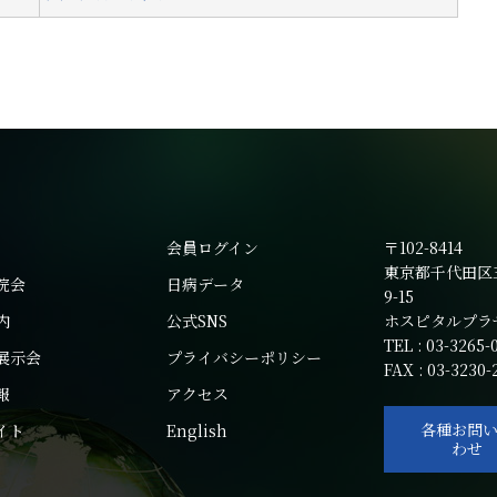
会員ログイン
〒102-8414
東京都千代田区
院会
日病データ
9-15
内
公式SNS
ホスピタルプラ
TEL : 03-3265-
展示会
プライバシーポリシー
FAX : 03-3230-
報
アクセス
各種お問
イト
English
わせ