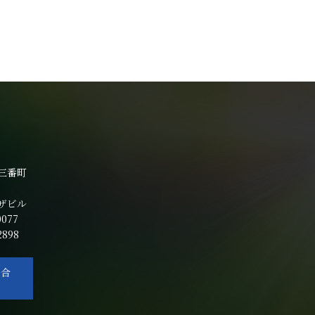
三番町
ザビル
0077
2898
い合