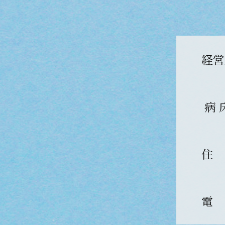
経営
病 
住
電