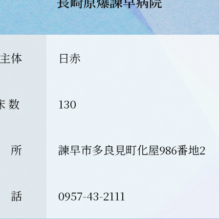
長崎原爆諫早病院
主体
日赤
床 数
130
 所
諫早市多良見町化屋986番地2
 話
0957-43-2111