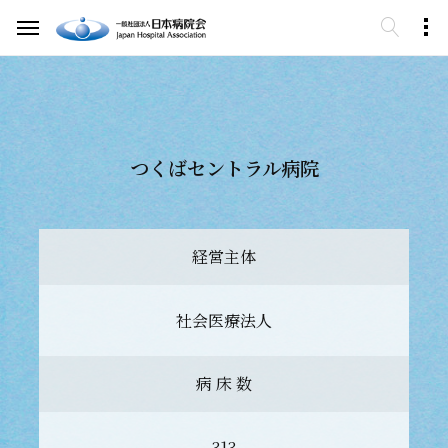
つくばセントラル病院
経営主体
社会医療法人
病 床 数
313