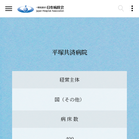
平塚共済病院
経営主体
国（その他）
病 床 数
400