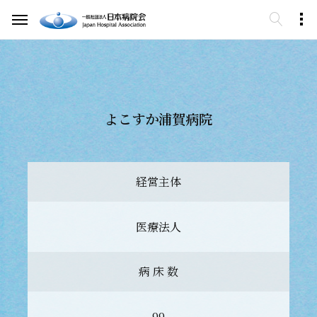
よこすか浦賀病院
経営主体
医療法人
病 床 数
99