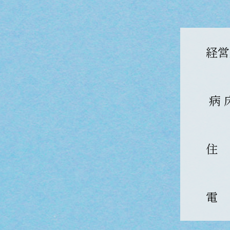
経営
病 
住
電