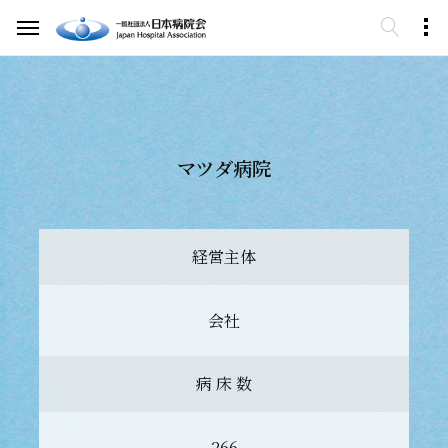
マツダ病院
経営主体
会社
病 床 数
266