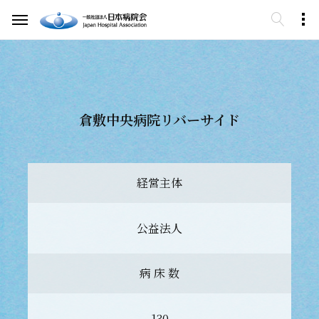
倉敷中央病院リバーサイド
経営主体
公益法人
病 床 数
130