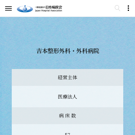
吉本整形外科・外科病院
経営主体
医療法人
病 床 数
57