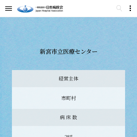
新宮市立医療センター
経営主体
市町村
病 床 数
285