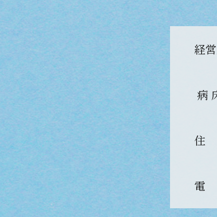
経営
病 
住
電