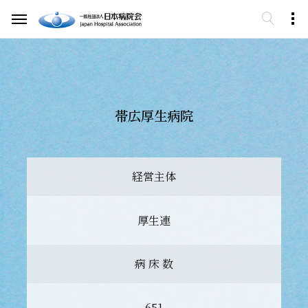
帯広厚生病院
経営主体
厚生連
病 床 数
651