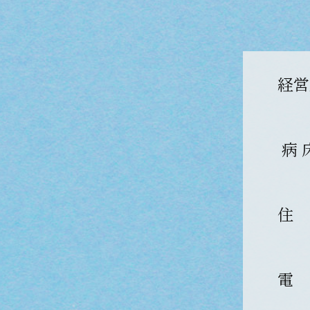
経営
病 
住
電