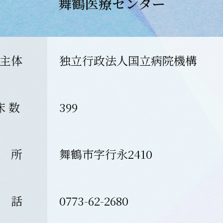
舞鶴医療センター
主体
独立行政法人国立病院機構
床 数
399
 所
舞鶴市字行永2410
 話
0773-62-2680