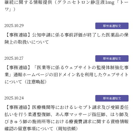
継続に関する情報提供（グラニセトロン静注液1mg「トー
ワ」）
2025.10.29
【事務連絡】公知申請に係る事前評価が終了した医薬品の保
険上の取扱いについて
2025.10.27
【事務連絡】「医業等に係るウェブサイトの監視体制強化事
業」通報ホームページの旧ドメイン名を利用したウェブサイト
について（注意喚起）
2025.10.24
【事務連絡】医療機関等におけるレセプト請求及び受領委任
払いを行う柔道整復師、あん摩マッサージ指圧師、はり師及
びきゅう師の施術所等における療養費請求に関する資格情報
確認の留意事項について（周知依頼）