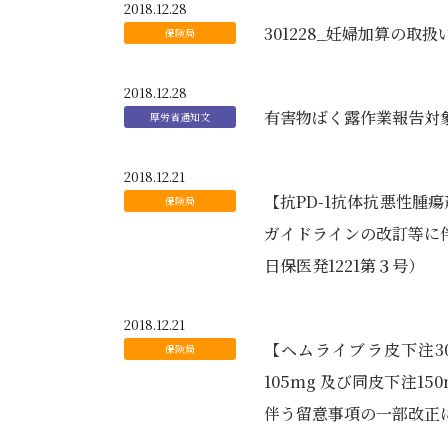
2018.12.28
301228_妊婦加算の取
2018.12.28
有害物ばく露作業報告対象
2018.12.21
【抗PD-1抗体抗悪性腫
ガイドラインの改訂等に伴
日保医発1221第３号）
2018.12.21
【ヘムライブラ皮下注30
105mg 及び同皮下注1
伴う留意事項の一部改正につ