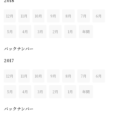
2018
12月
11月
10月
9月
8月
7月
6月
5月
4月
3月
2月
1月
年間
バックナンバー
2017
12月
11月
10月
9月
8月
7月
6月
5月
4月
3月
2月
1月
年間
バックナンバー