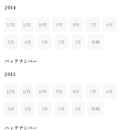
2014
12月
11月
10月
9月
8月
7月
6月
5月
4月
3月
2月
1月
年間
バックナンバー
2013
12月
11月
10月
9月
8月
7月
6月
5月
4月
3月
2月
1月
年間
バックナンバー