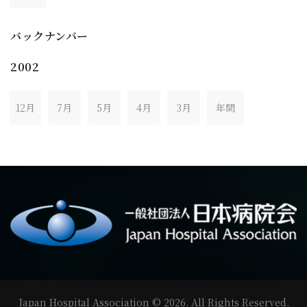
バックナンバー
2002
12月
7月
5月
4月
3月
年間
Japan Hospital Association
©
2026
. All Rights Reserved.