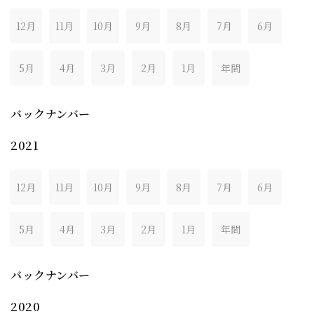
12月
11月
10月
9月
8月
7月
6月
5月
4月
3月
2月
1月
年間
バックナンバー
2021
12月
11月
10月
9月
8月
7月
6月
5月
4月
3月
2月
1月
年間
バックナンバー
2020