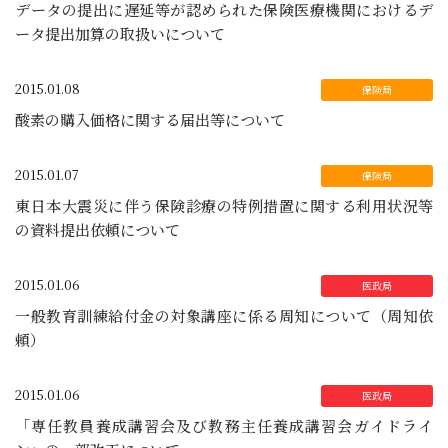
データの提出に遅延等が認められた保険医療機関におけるデ
ータ提出加算の取扱いについて
2015.01.08
酸素の購入価格に関する届出等について
2015.01.07
東日本大震災に伴う保険診療の特例措置に関する利用状況等
の資料提出依頼について
2015.01.06
一般教育訓練給付金の対象講座に係る周知について（周知依
頼）
2015.01.06
「専任教員養成講習会及び教務主任養成講習会ガイドライ