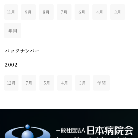
11月
9月
8月
7月
6月
4月
3月
年間
バックナンバー
2002
12月
7月
5月
4月
3月
年間