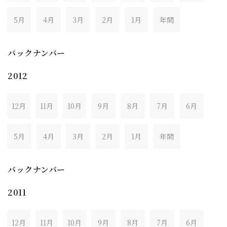
5月
4月
3月
2月
1月
年間
バックナンバー
2012
12月
11月
10月
9月
8月
7月
6月
5月
4月
3月
2月
1月
年間
バックナンバー
2011
12月
11月
10月
9月
8月
7月
6月