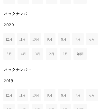
バックナンバー
2020
12月
11月
10月
9月
8月
7月
6月
5月
4月
3月
2月
1月
年間
バックナンバー
2019
12月
11月
10月
9月
8月
7月
6月