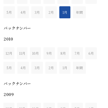
5月
4月
3月
2月
1月
年間
バックナンバー
2010
12月
11月
10月
9月
8月
7月
6月
5月
4月
3月
2月
1月
年間
バックナンバー
2009