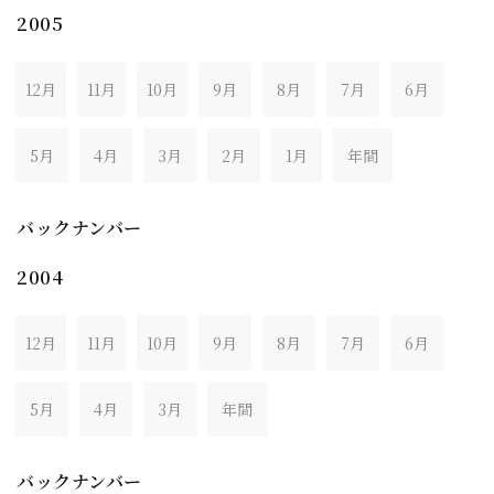
2005
12月
11月
10月
9月
8月
7月
6月
5月
4月
3月
2月
1月
年間
バックナンバー
2004
12月
11月
10月
9月
8月
7月
6月
5月
4月
3月
年間
バックナンバー