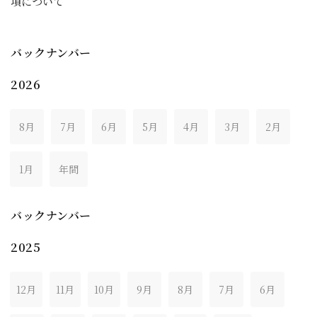
項について
バックナンバー
2026
8月
7月
6月
5月
4月
3月
2月
1月
年間
バックナンバー
2025
12月
11月
10月
9月
8月
7月
6月