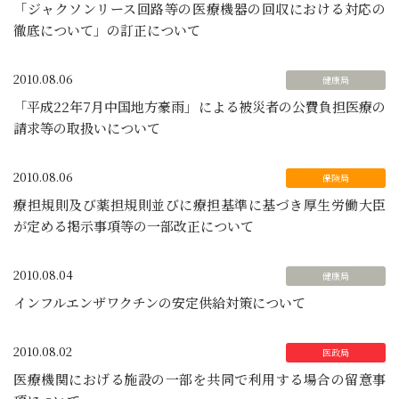
「ジャクソンリース回路等の医療機器の回収における対応の
徹底について」の訂正について
2010.08.06
「平成22年7月中国地方豪雨」による被災者の公費負担医療の
請求等の取扱いについて
2010.08.06
療担規則及び薬担規則並びに療担基準に基づき厚生労働大臣
が定める掲示事項等の一部改正について
2010.08.04
インフルエンザワクチンの安定供給対策について
2010.08.02
医療機関におげる施設の一部を共同で利用する場合の留意事