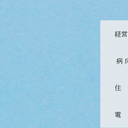
経営
病 
住
電