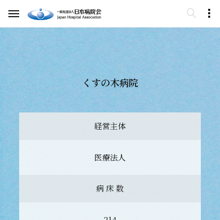
くすの木病院
経営主体
医療法人
病 床 数
214