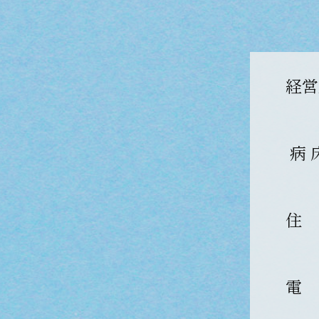
経営
病 
住
電