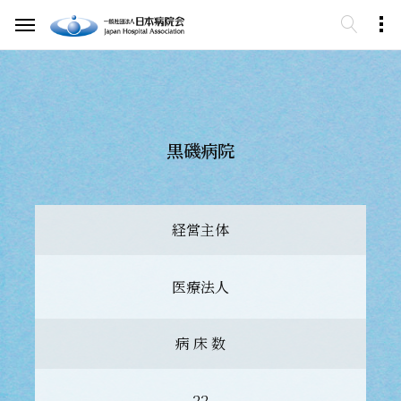
黒磯病院
経営主体
医療法人
病 床 数
22