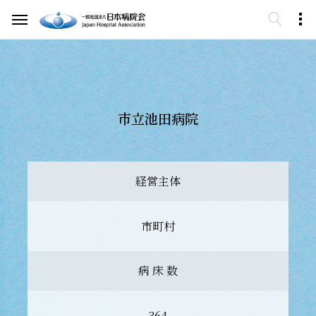
市立池田病院
経営主体
市町村
病 床 数
364