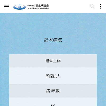
鈴木病院
経営主体
医療法人
病 床 数
56