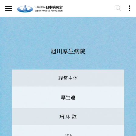
旭川厚生病院
経営主体
厚生連
病 床 数
406