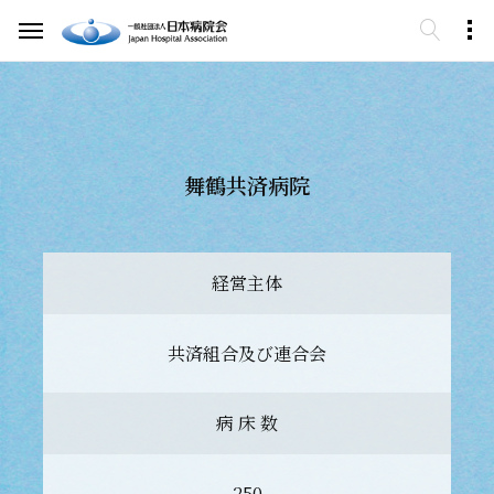
舞鶴共済病院
経営主体
共済組合及び連合会
病 床 数
250